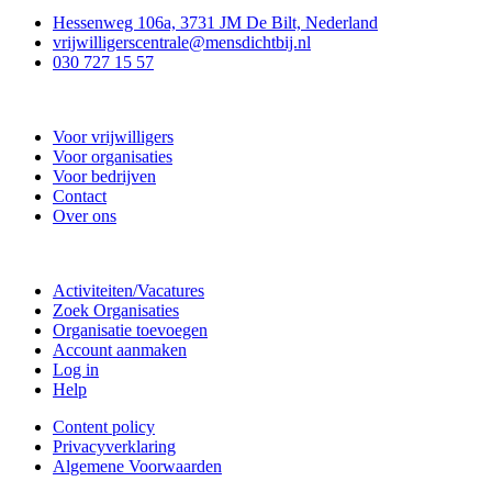
Hessenweg 106a, 3731 JM De Bilt, Nederland
vrijwilligerscentrale@mensdichtbij.nl
030 727 15 57
Vrijwilligerscentrale De Bilt
Voor vrijwilligers
Voor organisaties
Voor bedrijven
Contact
Over ons
Doe mee
Activiteiten/Vacatures
Zoek Organisaties
Organisatie toevoegen
Account aanmaken
Log in
Help
Content policy
Privacyverklaring
Algemene Voorwaarden