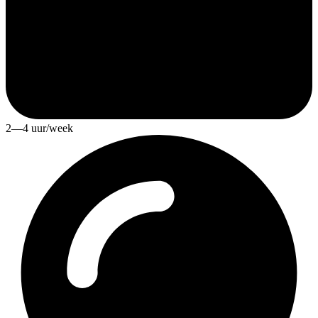
2—4 uur/week