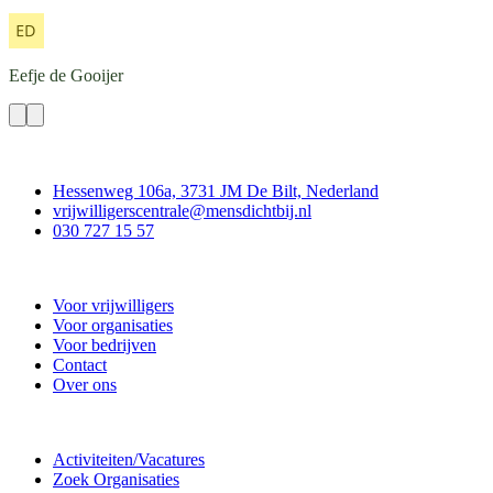
Eefje
de Gooijer
Contact
Hessenweg 106a, 3731 JM De Bilt, Nederland
vrijwilligerscentrale@mensdichtbij.nl
030 727 15 57
Vrijwilligerscentrale De Bilt
Voor vrijwilligers
Voor organisaties
Voor bedrijven
Contact
Over ons
Doe mee
Activiteiten/Vacatures
Zoek Organisaties