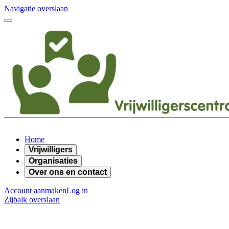
Navigatie overslaan
Home
Vrijwilligers
Organisaties
Over ons en contact
Account aanmaken
Log in
Zijbalk overslaan