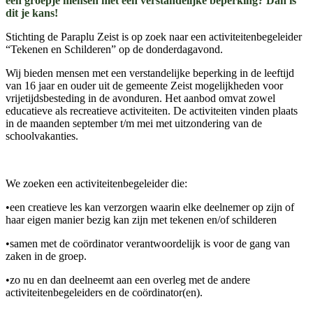
een groepje mensen met een verstandelijke beperking? Dan is
dit je kans!
Stichting de Paraplu Zeist is op zoek naar een activiteitenbegeleider
“Tekenen en Schilderen” op de donderdagavond.
Wij bieden mensen met een verstandelijke beperking in de leeftijd
van 16 jaar en ouder uit de gemeente Zeist mogelijkheden voor
vrijetijdsbesteding in de avonduren. Het aanbod omvat zowel
educatieve als recreatieve activiteiten. De activiteiten vinden plaats
in de maanden september t/m mei met uitzondering van de
schoolvakanties.
We zoeken een activiteitenbegeleider die:
•een creatieve les kan verzorgen waarin elke deelnemer op zijn of
haar eigen manier bezig kan zijn met tekenen en/of schilderen
•samen met de coördinator verantwoordelijk is voor de gang van
zaken in de groep.
•zo nu en dan deelneemt aan een overleg met de andere
activiteitenbegeleiders en de coördinator(en).