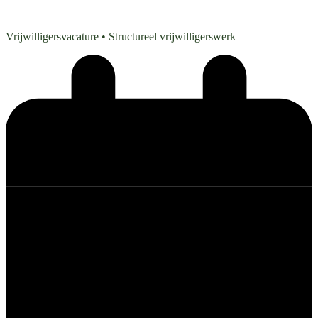
Vrijwilligersvacature
• Structureel vrijwilligerswerk