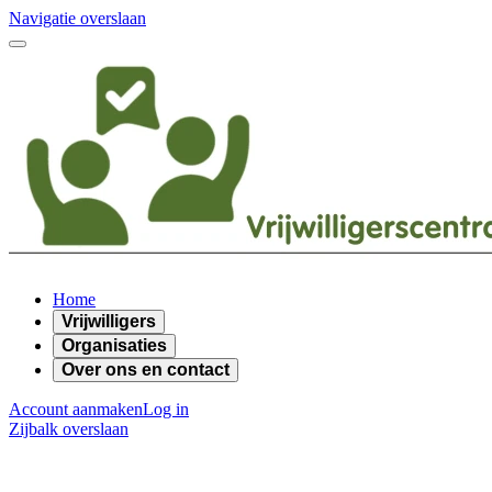
Navigatie overslaan
Home
Vrijwilligers
Organisaties
Over ons en contact
Account aanmaken
Log in
Zijbalk overslaan