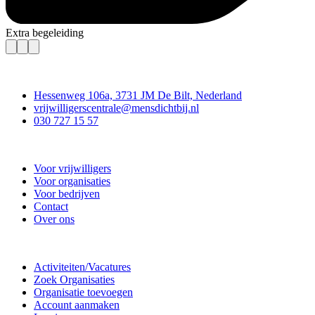
Extra begeleiding
Contact
Hessenweg 106a, 3731 JM De Bilt, Nederland
vrijwilligerscentrale@mensdichtbij.nl
030 727 15 57
Vrijwilligerscentrale De Bilt
Voor vrijwilligers
Voor organisaties
Voor bedrijven
Contact
Over ons
Doe mee
Activiteiten/Vacatures
Zoek Organisaties
Organisatie toevoegen
Account aanmaken