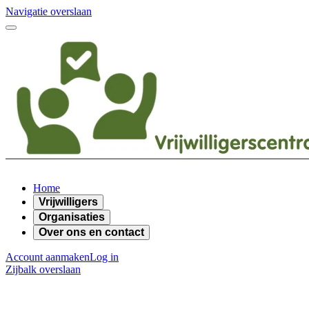
Navigatie overslaan
Home
Vrijwilligers
Organisaties
Over ons en contact
Account aanmaken
Log in
Zijbalk overslaan