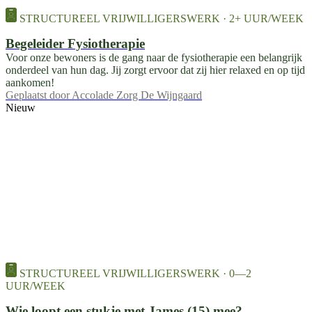
STRUCTUREEL VRIJWILLIGERSWERK · 2+ UUR/WEEK
Begeleider Fysiotherapie
Voor onze bewoners is de gang naar de fysiotherapie een belangrijk
onderdeel van hun dag. Jij zorgt ervoor dat zij hier relaxed en op tijd
aankomen!
Geplaatst door
Accolade Zorg De Wijngaard
Nieuw
STRUCTUREEL VRIJWILLIGERSWERK · 0—2
UUR/WEEK
Wie loopt een stukje met James (15) mee?