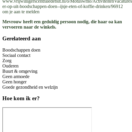
www.vrijwilligerscentraledebilt.nl/o/Motuswmo/ActiviteitenVacature
er-op-uit-boodschappen-doen--ijsje-eten-of-koffie-drinken/96912
om je aan te melden
Mevrouw heeft een geduldig persoon nodig, die haar oa kan
vervoeren naar de winkels.
Gerelateerd aan
Boodschappen doen
Sociaal contact
Zorg
Ouderen
Buurt & omgeving
Geen armoede
Geen honger
Goede gezondheid en welzijn
Hoe kom ik er?