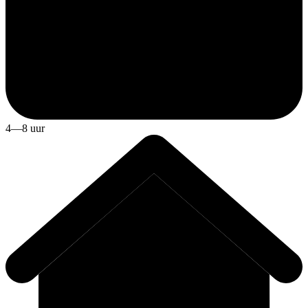
4—8 uur