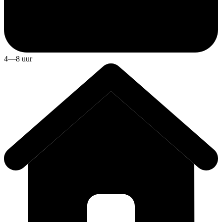
4—8 uur