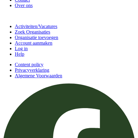
Over ons
Doe mee
Activiteiten/Vacatures
Zoek Organisaties
Organisatie toevoegen
Account aanmaken
Log in
Help
Content policy
Privacyverklaring
Algemene Voorwaarden