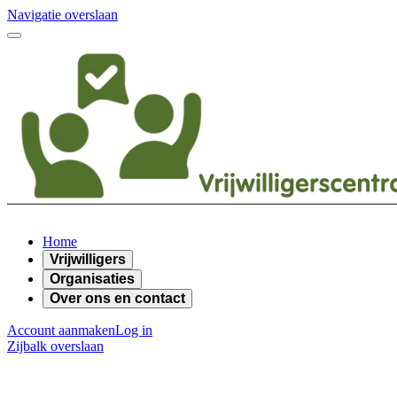
Navigatie overslaan
Home
Vrijwilligers
Organisaties
Over ons en contact
Account aanmaken
Log in
Zijbalk overslaan