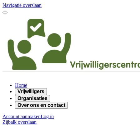
Navigatie overslaan
Home
Vrijwilligers
Organisaties
Over ons en contact
Account aanmaken
Log in
Zijbalk overslaan