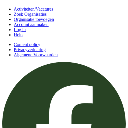
Activiteiten/Vacatures
Zoek Organisaties
Organisatie toevoegen
Account aanmaken
Log in
Help
Content policy
Privacyverklaring
Algemene Voorwaarden