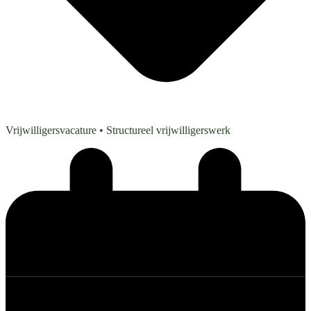
Vrijwilligersvacature
• Structureel vrijwilligerswerk