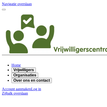
Navigatie overslaan
Home
Vrijwilligers
Organisaties
Over ons en contact
Account aanmaken
Log in
Zijbalk overslaan