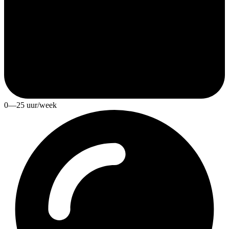
0—25 uur/week