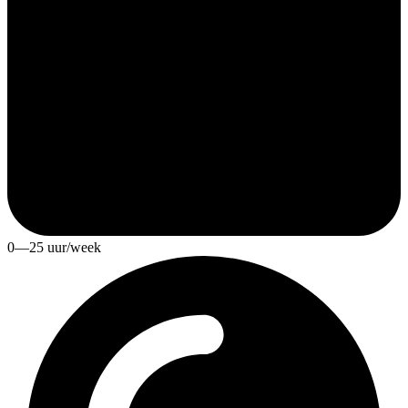
0—25 uur/week