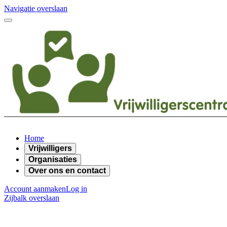
Navigatie overslaan
Home
Vrijwilligers
Organisaties
Over ons en contact
Account aanmaken
Log in
Zijbalk overslaan