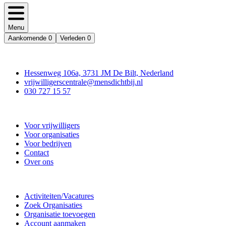
Menu
Aankomende
0
Verleden
0
Contact
Hessenweg 106a, 3731 JM De Bilt, Nederland
vrijwilligerscentrale@mensdichtbij.nl
030 727 15 57
Vrijwilligerscentrale De Bilt
Voor vrijwilligers
Voor organisaties
Voor bedrijven
Contact
Over ons
Doe mee
Activiteiten/Vacatures
Zoek Organisaties
Organisatie toevoegen
Account aanmaken