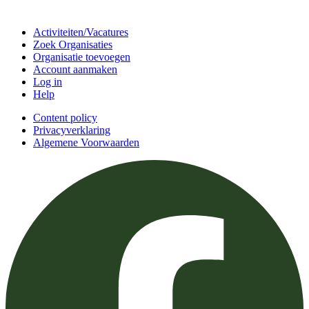
Doe mee
Activiteiten/Vacatures
Zoek Organisaties
Organisatie toevoegen
Account aanmaken
Log in
Help
Content policy
Privacyverklaring
Algemene Voorwaarden