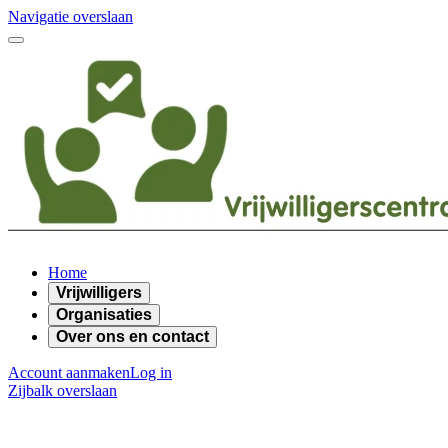
Navigatie overslaan
Home
Vrijwilligers
Organisaties
Over ons en contact
Account aanmaken
Log in
Zijbalk overslaan