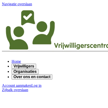
Navigatie overslaan
Home
Vrijwilligers
Organisaties
Over ons en contact
Account aanmaken
Log in
Zijbalk overslaan