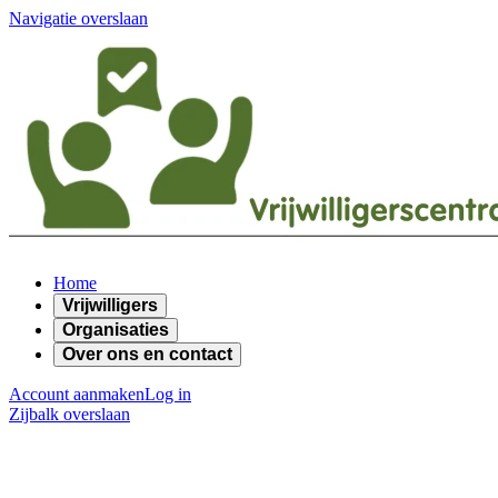
Navigatie overslaan
Home
Vrijwilligers
Organisaties
Over ons en contact
Account aanmaken
Log in
Zijbalk overslaan