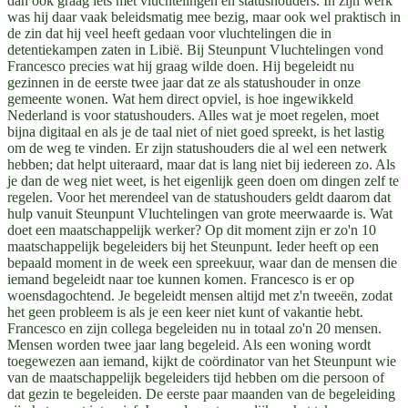
dan ook graag iets met vluchtelingen en statushouders. In zijn werk
was hij daar vaak beleidsmatig mee bezig, maar ook wel praktisch in
de zin dat hij veel heeft gedaan voor vluchtelingen die in
detentiekampen zaten in Libië. Bij Steunpunt Vluchtelingen vond
Francesco precies wat hij graag wilde doen. Hij begeleidt nu
gezinnen in de eerste twee jaar dat ze als statushouder in onze
gemeente wonen. Wat hem direct opviel, is hoe ingewikkeld
Nederland is voor statushouders. Alles wat je moet regelen, moet
bijna digitaal en als je de taal niet of niet goed spreekt, is het lastig
om de weg te vinden. Er zijn statushouders die al wel een netwerk
hebben; dat helpt uiteraard, maar dat is lang niet bij iedereen zo. Als
je dan de weg niet weet, is het eigenlijk geen doen om dingen zelf te
regelen. Voor het merendeel van de statushouders geldt daarom dat
hulp vanuit Steunpunt Vluchtelingen van grote meerwaarde is. Wat
doet een maatschappelijk werker? Op dit moment zijn er zo'n 10
maatschappelijk begeleiders bij het Steunpunt. Ieder heeft op een
bepaald moment in de week een spreekuur, waar dan de mensen die
iemand begeleidt naar toe kunnen komen. Francesco is er op
woensdagochtend. Je begeleidt mensen altijd met z'n tweeën, zodat
het geen probleem is als je een keer niet kunt of vakantie hebt.
Francesco en zijn collega begeleiden nu in totaal zo'n 20 mensen.
Mensen worden twee jaar lang begeleid. Als een woning wordt
toegewezen aan iemand, kijkt de coördinator van het Steunpunt wie
van de maatschappelijk begeleiders tijd hebben om die persoon of
dat gezin te begeleiden. De eerste paar maanden van de begeleiding