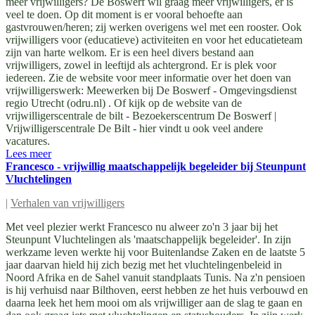
meer vrijwilligers? De Boswerf wil graag meer vrijwilligers, er is
veel te doen. Op dit moment is er vooral behoefte aan
gastvrouwen/heren; zij werken overigens wel met een rooster. Ook
vrijwilligers voor (educatieve) activiteiten en voor het educatieteam
zijn van harte welkom. Er is een heel divers bestand aan
vrijwilligers, zowel in leeftijd als achtergrond. Er is plek voor
iedereen. Zie de website voor meer informatie over het doen van
vrijwilligerswerk: Meewerken bij De Boswerf - Omgevingsdienst
regio Utrecht (odru.nl) . Of kijk op de website van de
vrijwilligerscentrale de bilt - Bezoekerscentrum De Boswerf |
Vrijwilligerscentrale De Bilt - hier vindt u ook veel andere
vacatures.
Lees meer
Francesco - vrijwillig maatschappelijk begeleider bij Steunpunt
Vluchtelingen
|
Verhalen van vrijwilligers
Met veel plezier werkt Francesco nu alweer zo'n 3 jaar bij het
Steunpunt Vluchtelingen als 'maatschappelijk begeleider'. In zijn
werkzame leven werkte hij voor Buitenlandse Zaken en de laatste 5
jaar daarvan hield hij zich bezig met het vluchtelingenbeleid in
Noord Afrika en de Sahel vanuit standplaats Tunis. Na z'n pensioen
is hij verhuisd naar Bilthoven, eerst hebben ze het huis verbouwd en
daarna leek het hem mooi om als vrijwilliger aan de slag te gaan en