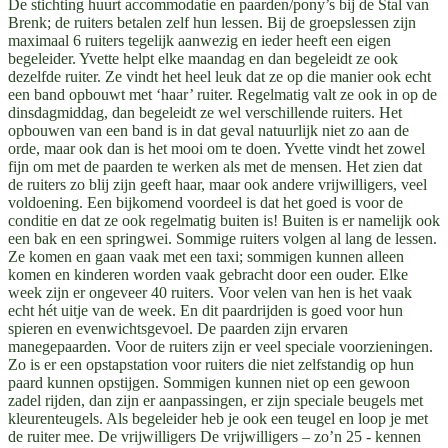
De stichting huurt accommodatie en paarden/pony’s bij de Stal van
Brenk; de ruiters betalen zelf hun lessen. Bij de groepslessen zijn
maximaal 6 ruiters tegelijk aanwezig en ieder heeft een eigen
begeleider. Yvette helpt elke maandag en dan begeleidt ze ook
dezelfde ruiter. Ze vindt het heel leuk dat ze op die manier ook echt
een band opbouwt met ‘haar’ ruiter. Regelmatig valt ze ook in op de
dinsdagmiddag, dan begeleidt ze wel verschillende ruiters. Het
opbouwen van een band is in dat geval natuurlijk niet zo aan de
orde, maar ook dan is het mooi om te doen. Yvette vindt het zowel
fijn om met de paarden te werken als met de mensen. Het zien dat
de ruiters zo blij zijn geeft haar, maar ook andere vrijwilligers, veel
voldoening. Een bijkomend voordeel is dat het goed is voor de
conditie en dat ze ook regelmatig buiten is! Buiten is er namelijk ook
een bak en een springwei. Sommige ruiters volgen al lang de lessen.
Ze komen en gaan vaak met een taxi; sommigen kunnen alleen
komen en kinderen worden vaak gebracht door een ouder. Elke
week zijn er ongeveer 40 ruiters. Voor velen van hen is het vaak
echt hét uitje van de week. En dit paardrijden is goed voor hun
spieren en evenwichtsgevoel. De paarden zijn ervaren
manegepaarden. Voor de ruiters zijn er veel speciale voorzieningen.
Zo is er een opstapstation voor ruiters die niet zelfstandig op hun
paard kunnen opstijgen. Sommigen kunnen niet op een gewoon
zadel rijden, dan zijn er aanpassingen, er zijn speciale beugels met
kleurenteugels. Als begeleider heb je ook een teugel en loop je met
de ruiter mee. De vrijwilligers De vrijwilligers – zo’n 25 - kennen