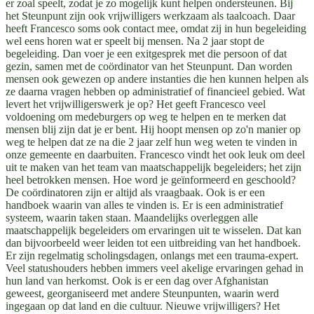
er zoal speelt, zodat je zo mogelijk kunt helpen ondersteunen. Bij
het Steunpunt zijn ook vrijwilligers werkzaam als taalcoach. Daar
heeft Francesco soms ook contact mee, omdat zij in hun begeleiding
wel eens horen wat er speelt bij mensen. Na 2 jaar stopt de
begeleiding. Dan voer je een exitgesprek met die persoon of dat
gezin, samen met de coördinator van het Steunpunt. Dan worden
mensen ook gewezen op andere instanties die hen kunnen helpen als
ze daarna vragen hebben op administratief of financieel gebied. Wat
levert het vrijwilligerswerk je op? Het geeft Francesco veel
voldoening om medeburgers op weg te helpen en te merken dat
mensen blij zijn dat je er bent. Hij hoopt mensen op zo'n manier op
weg te helpen dat ze na die 2 jaar zelf hun weg weten te vinden in
onze gemeente en daarbuiten. Francesco vindt het ook leuk om deel
uit te maken van het team van maatschappelijk begeleiders; het zijn
heel betrokken mensen. Hoe word je geïnformeerd en geschoold?
De coördinatoren zijn er altijd als vraagbaak. Ook is er een
handboek waarin van alles te vinden is. Er is een administratief
systeem, waarin taken staan. Maandelijks overleggen alle
maatschappelijk begeleiders om ervaringen uit te wisselen. Dat kan
dan bijvoorbeeld weer leiden tot een uitbreiding van het handboek.
Er zijn regelmatig scholingsdagen, onlangs met een trauma-expert.
Veel statushouders hebben immers veel akelige ervaringen gehad in
hun land van herkomst. Ook is er een dag over Afghanistan
geweest, georganiseerd met andere Steunpunten, waarin werd
ingegaan op dat land en die cultuur. Nieuwe vrijwilligers? Het