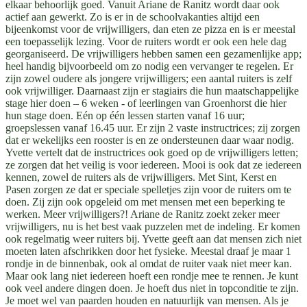
elkaar behoorlijk goed. Vanuit Ariane de Ranitz wordt daar ook
actief aan gewerkt. Zo is er in de schoolvakanties altijd een
bijeenkomst voor de vrijwilligers, dan eten ze pizza en is er meestal
een toepasselijk lezing. Voor de ruiters wordt er ook een hele dag
georganiseerd. De vrijwilligers hebben samen een gezamenlijke app;
heel handig bijvoorbeeld om zo nodig een vervanger te regelen. Er
zijn zowel oudere als jongere vrijwilligers; een aantal ruiters is zelf
ook vrijwilliger. Daarnaast zijn er stagiairs die hun maatschappelijke
stage hier doen – 6 weken - of leerlingen van Groenhorst die hier
hun stage doen. Eén op één lessen starten vanaf 16 uur;
groepslessen vanaf 16.45 uur. Er zijn 2 vaste instructrices; zij zorgen
dat er wekelijks een rooster is en ze ondersteunen daar waar nodig.
Yvette vertelt dat de instructrices ook goed op de vrijwilligers letten;
ze zorgen dat het veilig is voor iedereen. Mooi is ook dat ze iedereen
kennen, zowel de ruiters als de vrijwilligers. Met Sint, Kerst en
Pasen zorgen ze dat er speciale spelletjes zijn voor de ruiters om te
doen. Zij zijn ook opgeleid om met mensen met een beperking te
werken. Meer vrijwilligers?! Ariane de Ranitz zoekt zeker meer
vrijwilligers, nu is het best vaak puzzelen met de indeling. Er komen
ook regelmatig weer ruiters bij. Yvette geeft aan dat mensen zich niet
moeten laten afschrikken door het fysieke. Meestal draaf je maar 1
rondje in de binnenbak, ook al omdat de ruiter vaak niet meer kan.
Maar ook lang niet iedereen hoeft een rondje mee te rennen. Je kunt
ook veel andere dingen doen. Je hoeft dus niet in topconditie te zijn.
Je moet wel van paarden houden en natuurlijk van mensen. Als je