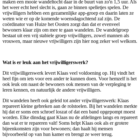
maken een mooie wandeltocht daar in de buurt van zo'n 1,5 uur. Als
het weer echt heel slecht is, gaan ze binnen spelletjes spelen. De
vrijwilligers hebben een gezamenlijke app-groep en daarin laten ze
weten wie er op de komende woensdagochtend zal zijn. De
coördinator van Huize het Oosten zorgt dan dat er evenveel
bewoners klaar zijn om mee te gaan wandelen. De wandelgroep
bestaat uit een vrij stabiele groep vrijwilligers, zowel mannen als
vrouwen, maar nieuwe vrijwilligers zijn hier nog zeker wel welkom.
Wat is er leuk aan het vrijwilligerswerk?
Dit vrijwilligerswerk levert Klaas veel voldoening op. Hij vindt het
heel fijn om iets voor een ander te kunnen doen. Voor hemzelf is het
ook leuk om naast de bewoners ook mensen van de verpleging te
leren kennen, en natuurlijk de andere vrijwilligers.
Dit wandelen heeft ook geleid tot ander vrijwilligerswerk: Klaas
repareert kleine gebreken aan de rolstoelen. Bij het wandelen merkte
hij dat er soms een schroef loszat of dat een band opgepompt moest
worden. Elke dinsdag gaat Klaas nu de afdelingen langs en repareert
dan wat er te repareren valt! Soms helpt Klaas ook als er grotere
bijeenkomsten zijn voor bewoners; dan haalt hij mensen
bijvoorbeeld op van hun kamer en brengt ze weer terug.