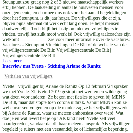
Steunpunt zou graag nog 2 of 3 nieuwe maatschappelijk werkers
erbij hebben. De taakstelling in aantal te huisvesten mensen voor
onze gemeente, en daarmee dus ook voor het aantal begeleidingen
door het Steunpunt, is dit jaar hoger. De vrijwilligers die er zijn,
blijven bijna allemaal dit werk echt lang doen. Je helpt mensen
daadwerkelijk. Toch blijft het lastig om nieuwe vrijwilligers te
vinden, terwijl het zulk mooi werk is! Ook vrijwillig taalcoaches zijn
welkom! ------------------ Zie voor meer informatie over de vacatures:
Vacatures – Steunpunt Vluchtelingen De Bilt of de website van de
vrijwilligerscentrale De Bilt: Vrijwilligerscentrale De Bilt |
Vrijwilligerscentrale De Bilt
Lees meer
Interview met Yvette - Stichting Ariane de Ranitz
|
Verhalen van vrijwilligers
Yvette - vrijwilliger bij Ariane de Ranitz Op 12 februari '24 spraken
we met Yvette. Zij is eind 2019 gestopt met werken en wilde graag
wat doen voor anderen. Ze begon met fietsles te geven bij MENS
De Bilt, maar dat stopte toen corona uitbrak. Vanuit MENS kon ze
wel cursussen volgen en op die manier zag ze het vrijwilligerswerk
bij Ariane de Ranitz, waar ze meteen enthousiast over werd. Wat
doe je en wat levert het je op? Als kind heeft Yvette zelf veel
paardgereden, vandaar dat dit haar meteen aansprak. Als vrijwilliger
begeleid je ruiters met een verstandelijke of lichamelijke beperking.