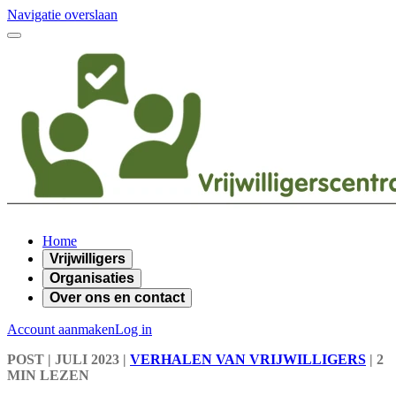
Navigatie overslaan
Home
Vrijwilligers
Organisaties
Over ons en contact
Account aanmaken
Log in
POST
| JULI 2023
|
VERHALEN VAN VRIJWILLIGERS
|
2
MIN LEZEN