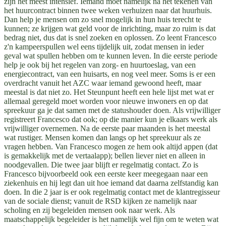
zijn het meest intensief. Iemand moet namelijk na het tekenen van
het huurcontract binnen twee weken verhuizen naar dat huurhuis.
Dan help je mensen om zo snel mogelijk in hun huis terecht te
kunnen; ze krijgen wat geld voor de inrichting, maar zo ruim is dat
bedrag niet, dus dat is snel zoeken en oplossen. Zo leent Francesco
z'n kampeerspullen wel eens tijdelijk uit, zodat mensen in ieder
geval wat spullen hebben om te kunnen leven. In die eerste periode
help je ook bij het regelen van zorg- en huurtoeslag, van een
energiecontract, van een huisarts, en nog veel meer. Soms is er een
overdracht vanuit het AZC waar iemand gewoond heeft, maar
meestal is dat niet zo. Het Steunpunt heeft een hele lijst met wat er
allemaal geregeld moet worden voor nieuwe inwoners en op dat
spreekuur ga je dat samen met de statushouder doen. Als vrijwilliger
registreert Francesco dat ook; op die manier kun je elkaars werk als
vrijwilliger overnemen. Na de eerste paar maanden is het meestal
wat rustiger. Mensen komen dan langs op het spreekuur als ze
vragen hebben. Van Francesco mogen ze hem ook altijd appen (dat
is gemakkelijk met de vertaalapp); bellen liever niet en alleen in
noodgevallen. Die twee jaar blijft er regelmatig contact. Zo is
Francesco bijvoorbeeld ook een eerste keer meegegaan naar een
ziekenhuis en hij legt dan uit hoe iemand dat daarna zelfstandig kan
doen. In die 2 jaar is er ook regelmatig contact met de klantregisseur
van de sociale dienst; vanuit de RSD kijken ze namelijk naar
scholing en zij begeleiden mensen ook naar werk. Als
maatschappelijk begeleider is het namelijk wel fijn om te weten wat