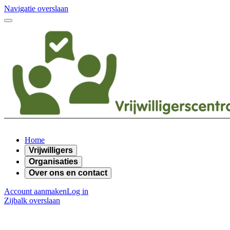
Navigatie overslaan
Home
Vrijwilligers
Organisaties
Over ons en contact
Account aanmaken
Log in
Zijbalk overslaan