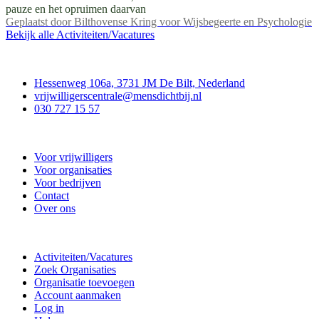
pauze en het opruimen daarvan
Geplaatst door
Bilthovense Kring voor Wijsbegeerte en Psychologie
Bekijk alle Activiteiten/Vacatures
Contact
Hessenweg 106a, 3731 JM De Bilt, Nederland
vrijwilligerscentrale@mensdichtbij.nl
030 727 15 57
Vrijwilligerscentrale De Bilt
Voor vrijwilligers
Voor organisaties
Voor bedrijven
Contact
Over ons
Doe mee
Activiteiten/Vacatures
Zoek Organisaties
Organisatie toevoegen
Account aanmaken
Log in