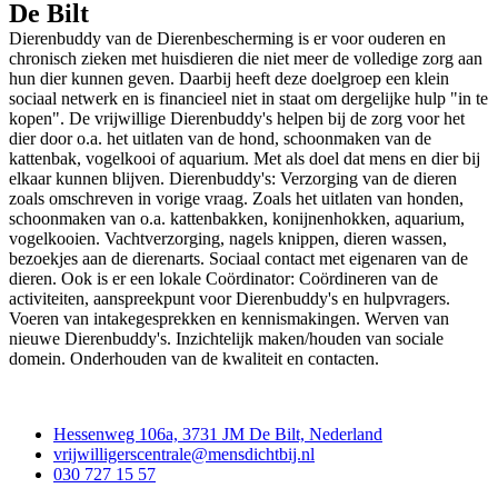
De Bilt
Dierenbuddy van de Dierenbescherming is er voor ouderen en
chronisch zieken met huisdieren die niet meer de volledige zorg aan
hun dier kunnen geven. Daarbij heeft deze doelgroep een klein
sociaal netwerk en is financieel niet in staat om dergelijke hulp "in te
kopen". De vrijwillige Dierenbuddy's helpen bij de zorg voor het
dier door o.a. het uitlaten van de hond, schoonmaken van de
kattenbak, vogelkooi of aquarium. Met als doel dat mens en dier bij
elkaar kunnen blijven. Dierenbuddy's: Verzorging van de dieren
zoals omschreven in vorige vraag. Zoals het uitlaten van honden,
schoonmaken van o.a. kattenbakken, konijnenhokken, aquarium,
vogelkooien. Vachtverzorging, nagels knippen, dieren wassen,
bezoekjes aan de dierenarts. Sociaal contact met eigenaren van de
dieren. Ook is er een lokale Coördinator: Coördineren van de
activiteiten, aanspreekpunt voor Dierenbuddy's en hulpvragers.
Voeren van intakegesprekken en kennismakingen. Werven van
nieuwe Dierenbuddy's. Inzichtelijk maken/houden van sociale
domein. Onderhouden van de kwaliteit en contacten.
Contact
Hessenweg 106a, 3731 JM De Bilt, Nederland
vrijwilligerscentrale@mensdichtbij.nl
030 727 15 57