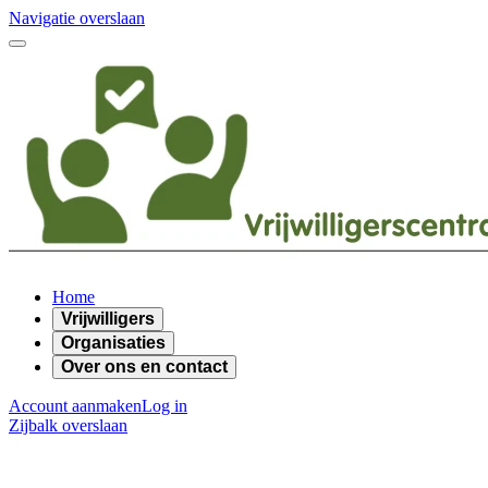
Navigatie overslaan
Home
Vrijwilligers
Organisaties
Over ons en contact
Account aanmaken
Log in
Zijbalk overslaan