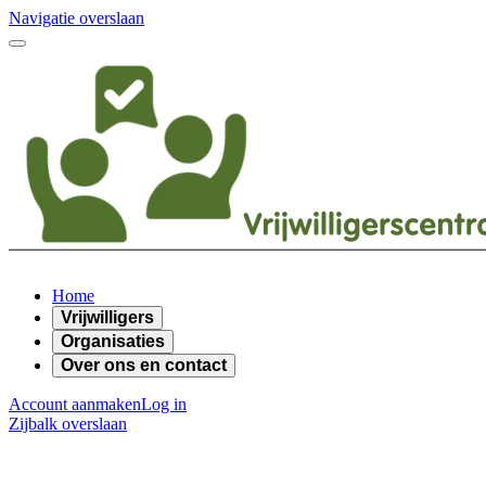
Navigatie overslaan
Home
Vrijwilligers
Organisaties
Over ons en contact
Account aanmaken
Log in
Zijbalk overslaan