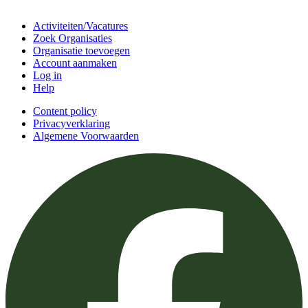
Doe mee
Activiteiten/Vacatures
Zoek Organisaties
Organisatie toevoegen
Account aanmaken
Log in
Help
Content policy
Privacyverklaring
Algemene Voorwaarden