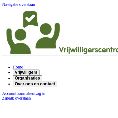
Navigatie overslaan
Home
Vrijwilligers
Organisaties
Over ons en contact
Account aanmaken
Log in
Zijbalk overslaan