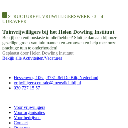
STRUCTUREEL VRIJWILLIGERSWERK · 3—4
UUR/WEEK
Tuinvrijwilligers bij het Helen Dowling Instituut
Ben jij een enthousiaste tuinliefhebber? Sluit je dan aan bij onze
gezellige groep van tuinmannen en -vrouwen en help mee onze
prachtige tuin te onderhouden!
Geplaatst door
Helen Dowling Instituut
Bekijk alle Activiteiten/Vacatures
Contact
Hessenweg 106a, 3731 JM De Bilt, Nederland
vrijwilligerscentrale@mensdichtbij.nl
030 727 15 57
Vrijwilligerscentrale De Bilt
Voor vrijwilligers
Voor organisaties
Voor bedrijven
Contact
Over ons