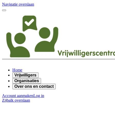
Navigatie overslaan
Home
Vrijwilligers
Organisaties
Over ons en contact
Account aanmaken
Log in
Zijbalk overslaan