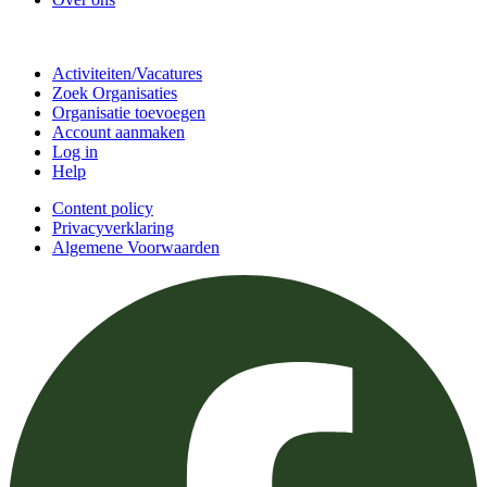
Doe mee
Activiteiten/Vacatures
Zoek Organisaties
Organisatie toevoegen
Account aanmaken
Log in
Help
Content policy
Privacyverklaring
Algemene Voorwaarden