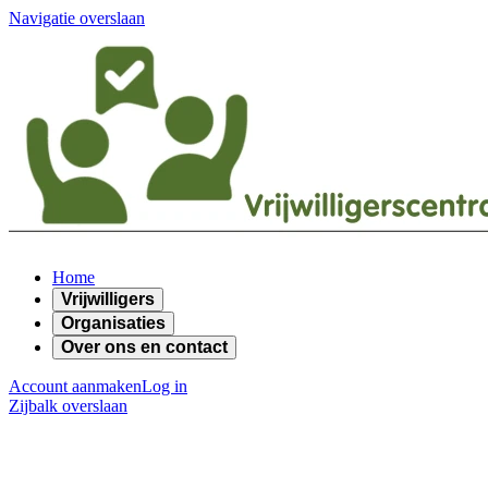
Navigatie overslaan
Home
Vrijwilligers
Organisaties
Over ons en contact
Account aanmaken
Log in
Zijbalk overslaan