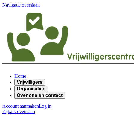
Navigatie overslaan
Home
Vrijwilligers
Organisaties
Over ons en contact
Account aanmaken
Log in
Zijbalk overslaan