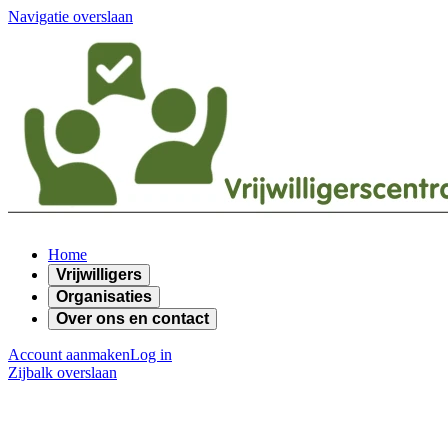
Navigatie overslaan
Home
Vrijwilligers
Organisaties
Over ons en contact
Account aanmaken
Log in
Zijbalk overslaan