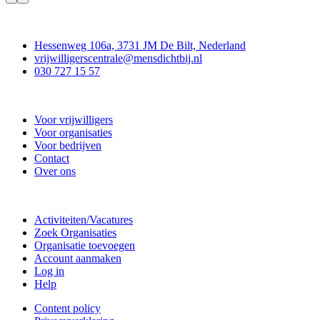
Contact
Hessenweg 106a, 3731 JM De Bilt, Nederland
vrijwilligerscentrale@mensdichtbij.nl
030 727 15 57
Vrijwilligerscentrale De Bilt
Voor vrijwilligers
Voor organisaties
Voor bedrijven
Contact
Over ons
Doe mee
Activiteiten/Vacatures
Zoek Organisaties
Organisatie toevoegen
Account aanmaken
Log in
Help
Content policy