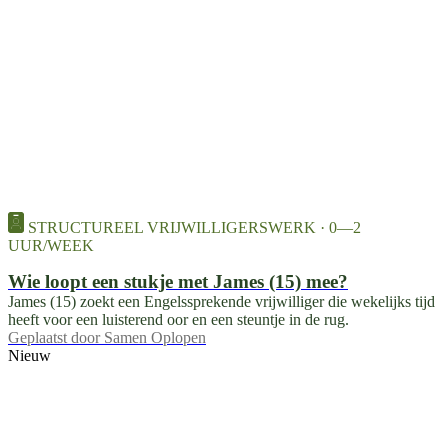
STRUCTUREEL VRIJWILLIGERSWERK · 0—2
UUR/WEEK
Wie loopt een stukje met James (15) mee?
James (15) zoekt een Engelssprekende vrijwilliger die wekelijks tijd
heeft voor een luisterend oor en een steuntje in de rug.
Geplaatst door
Samen Oplopen
Nieuw