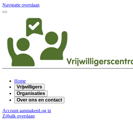
Navigatie overslaan
Home
Vrijwilligers
Organisaties
Over ons en contact
Account aanmaken
Log in
Zijbalk overslaan