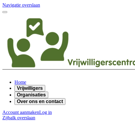
Navigatie overslaan
Home
Vrijwilligers
Organisaties
Over ons en contact
Account aanmaken
Log in
Zijbalk overslaan