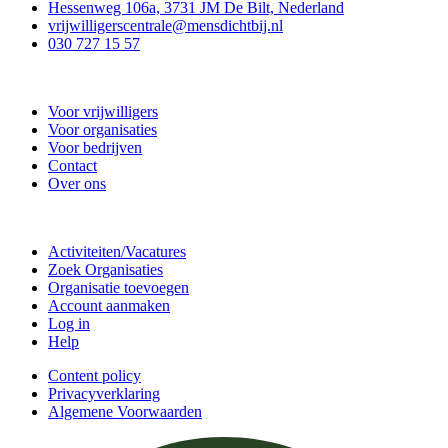
Hessenweg 106a, 3731 JM De Bilt, Nederland
vrijwilligerscentrale@mensdichtbij.nl
030 727 15 57
Vrijwilligerscentrale De Bilt
Voor vrijwilligers
Voor organisaties
Voor bedrijven
Contact
Over ons
Doe mee
Activiteiten/Vacatures
Zoek Organisaties
Organisatie toevoegen
Account aanmaken
Log in
Help
Content policy
Privacyverklaring
Algemene Voorwaarden