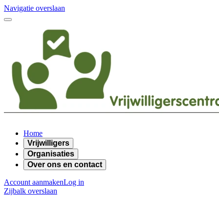
Navigatie overslaan
Home
Vrijwilligers
Organisaties
Over ons en contact
Account aanmaken
Log in
Zijbalk overslaan