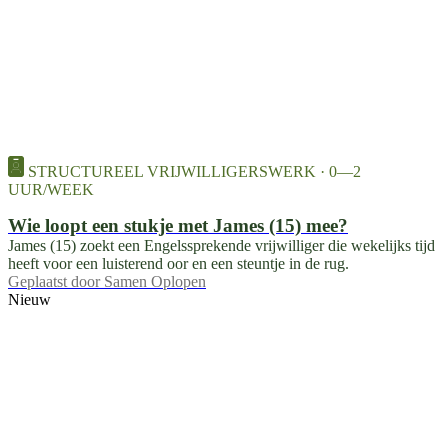
STRUCTUREEL VRIJWILLIGERSWERK · 0—2
UUR/WEEK
Wie loopt een stukje met James (15) mee?
James (15) zoekt een Engelssprekende vrijwilliger die wekelijks tijd
heeft voor een luisterend oor en een steuntje in de rug.
Geplaatst door
Samen Oplopen
Nieuw