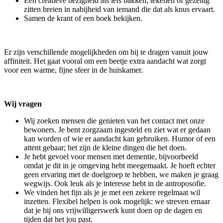
Een creatieve bezigheid als iets bakken, tekenen of gezellig
zitten breien in nabijheid van iemand die dat als knus ervaart.
Samen de krant of een boek bekijken.
Er zijn verschillende mogelijkheden om bij te dragen vanuit jouw
affiniteit. Het gaat vooral om een beetje extra aandacht wat zorgt
voor een warme, fijne sfeer in de huiskamer.
Wij vragen
Wij zoeken mensen die genieten van het contact met onze
bewoners. Je bent zorgzaam ingesteld en ziet wat er gedaan
kan worden of wie er aandacht kan gebruiken. Humor of een
attent gebaar; het zijn de kleine dingen die het doen.
Je hebt gevoel voor mensen met dementie, bijvoorbeeld
omdat je dit in je omgeving hebt meegemaakt. Je hoeft echter
geen ervaring met de doelgroep te hebben, we maken je graag
wegwijs. Ook leuk als je interesse hebt in de antroposofie.
We vinden het fijn als je je met een zekere regelmaat wil
inzetten. Flexibel helpen is ook mogelijk: we streven ernaar
dat je bij ons vrijwilligerswerk kunt doen op de dagen en
tijden dat het jou past.