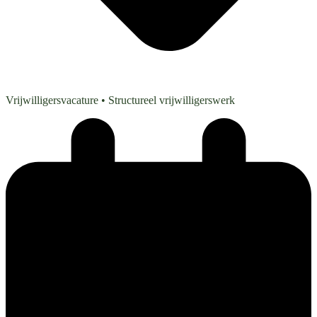
Vrijwilligersvacature
• Structureel vrijwilligerswerk