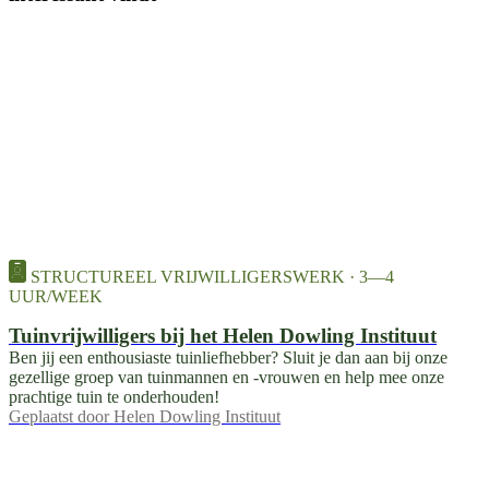
STRUCTUREEL VRIJWILLIGERSWERK · 3—4
UUR/WEEK
Tuinvrijwilligers bij het Helen Dowling Instituut
Ben jij een enthousiaste tuinliefhebber? Sluit je dan aan bij onze
gezellige groep van tuinmannen en -vrouwen en help mee onze
prachtige tuin te onderhouden!
Geplaatst door
Helen Dowling Instituut