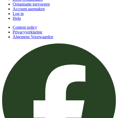
Organisatie toevoegen
Account aanmaken
Log in
Help
Content policy
Privacyverklaring
Algemene Voorwaarden