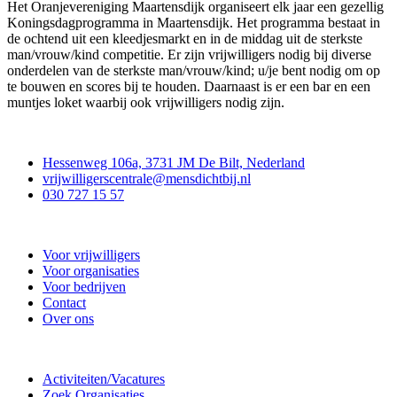
Het Oranjevereniging Maartensdijk organiseert elk jaar een gezellig
Koningsdagprogramma in Maartensdijk. Het programma bestaat in
de ochtend uit een kleedjesmarkt en in de middag uit de sterkste
man/vrouw/kind competitie. Er zijn vrijwilligers nodig bij diverse
onderdelen van de sterkste man/vrouw/kind; u/je bent nodig om op
te bouwen en scores bij te houden. Daarnaast is er een bar en een
muntjes loket waarbij ook vrijwilligers nodig zijn.
Contact
Hessenweg 106a, 3731 JM De Bilt, Nederland
vrijwilligerscentrale@mensdichtbij.nl
030 727 15 57
Vrijwilligerscentrale De Bilt
Voor vrijwilligers
Voor organisaties
Voor bedrijven
Contact
Over ons
Doe mee
Activiteiten/Vacatures
Zoek Organisaties