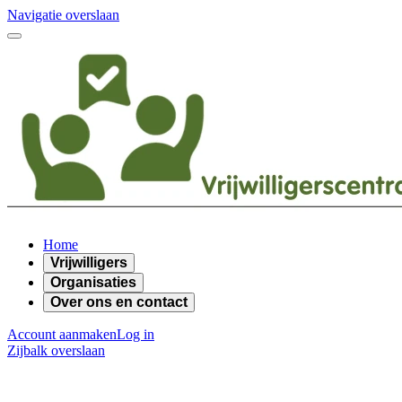
Navigatie overslaan
Home
Vrijwilligers
Organisaties
Over ons en contact
Account aanmaken
Log in
Zijbalk overslaan