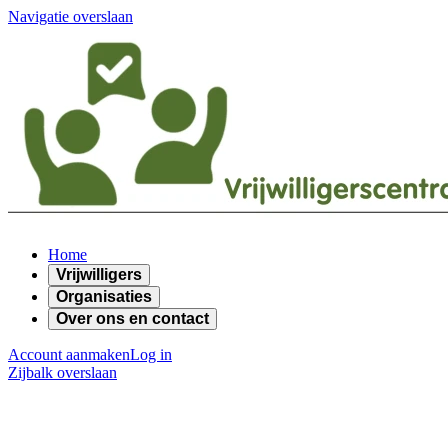
Navigatie overslaan
Home
Vrijwilligers
Organisaties
Over ons en contact
Account aanmaken
Log in
Zijbalk overslaan