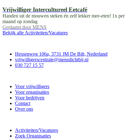
Vrijwilliger Intercultureel Eetcafé
Handen uit de mouwen steken én zelf lekker mee-eten! 1x per
maand op zondag
Geplaatst door
MENS
Bekijk alle Activiteiten/Vacatures
Contact
Hessenweg 106a, 3731 JM De Bilt, Nederland
vrijwilligerscentrale@mensdichtbij.nl
030 727 15 57
Vrijwilligerscentrale De Bilt
Voor vrijwilligers
Voor organisaties
Voor bedrijven
Contact
Over ons
Doe mee
Activiteiten/Vacatures
Zoek Organisaties