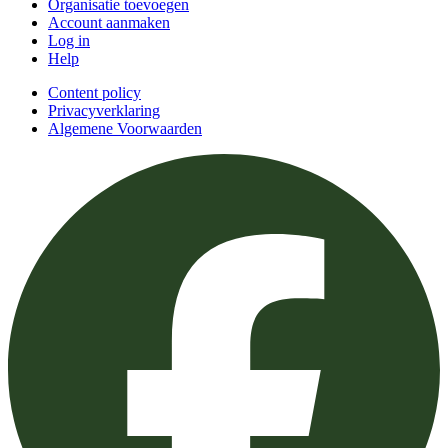
Organisatie toevoegen
Account aanmaken
Log in
Help
Content policy
Privacyverklaring
Algemene Voorwaarden