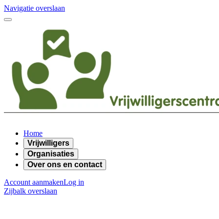
Navigatie overslaan
Home
Vrijwilligers
Organisaties
Over ons en contact
Account aanmaken
Log in
Zijbalk overslaan