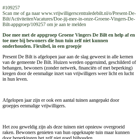
#109257
Scan me of ga naar www.vrijwilligerscentraledebilt.nl/o/Present-De-
Bilt/ActiviteitenVacatures/Doe-jij-mee-in-onze-Groene-Vingers-De-
Bilt-appgroep/109257 om je aan te melden
Doe mee met de appgroep Groene Vingers De Bilt en help af en
toe mee bij bewoners die hun tuin zelf niet kunnen
onderhouden. Flexibel, in een groepje
Present De Bilt is afgelopen jaar aan de slag geweest in alle kernen
van de gemeente De Bilt. Huizen werden opgeruimd, geschilderd of
behangen, bewoners (zonder netwerk, financiën of met beperking)
kregen door de eenmalige inzet van vrijwilligers weer licht en lucht
in hun leven.
Afgelopen jaar zijn er ook een aantal tuinen aangepakt door
groepjes eenmalige vrijwilligers.
Het zou geweldig zijn als deze tuinen niet opnieuw overgroeid
raken. Bewoners genieten van hun opgeknapte tuin maar kunnen
door beperkingen het zelf niet goed bijhouden.