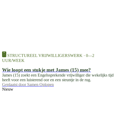
STRUCTUREEL VRIJWILLIGERSWERK · 0—2
UUR/WEEK
Wie loopt een stukje met James (15) mee?
James (15) zoekt een Engelssprekende vrijwilliger die wekelijks tijd
heeft voor een luisterend oor en een steuntje in de rug.
Geplaatst door
Samen Oplopen
Nieuw