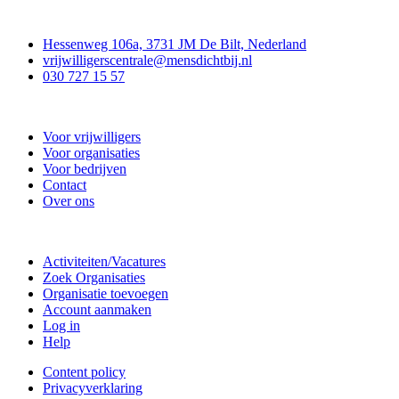
Contact
Hessenweg 106a, 3731 JM De Bilt, Nederland
vrijwilligerscentrale@mensdichtbij.nl
030 727 15 57
Vrijwilligerscentrale De Bilt
Voor vrijwilligers
Voor organisaties
Voor bedrijven
Contact
Over ons
Doe mee
Activiteiten/Vacatures
Zoek Organisaties
Organisatie toevoegen
Account aanmaken
Log in
Help
Content policy
Privacyverklaring