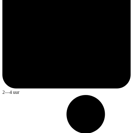
2—4 uur