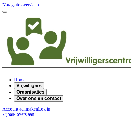
Navigatie overslaan
Home
Vrijwilligers
Organisaties
Over ons en contact
Account aanmaken
Log in
Zijbalk overslaan