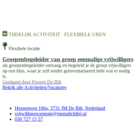
TIJDELIJK ACTIVITEIT · FLEXIBELE UREN
Flexibele locatie
Groepenbegeleider van groep eenmalige vrijwilligers
als groepenbegeleider ontvang en begeleid je de groep vrijwilligers
op een klus, waar je zelf eerder geinventariseerd hebt wat er nodig
is.
Geplaatst door
Present De Bilt
Bekijk alle Activiteiten/Vacatures
Contact
Hessenweg 106a, 3731 JM De Bilt, Nederland
vrijwilligerscentrale@mensdichtbij.nl
030 727 15 57
Vrijwilligerscentrale De Bilt