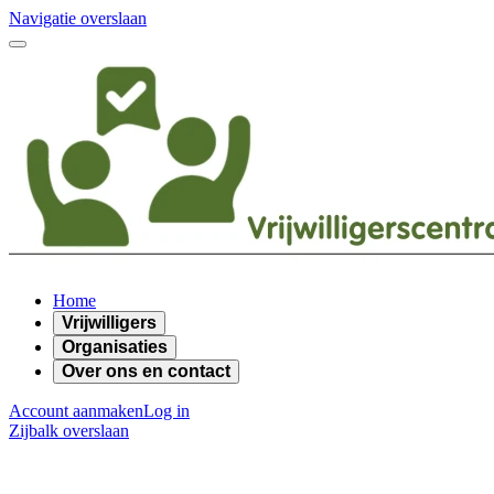
Navigatie overslaan
Home
Vrijwilligers
Organisaties
Over ons en contact
Account aanmaken
Log in
Zijbalk overslaan