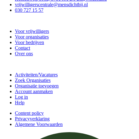
vrijwilligerscentrale@mensdichtbij.nl
030 727 15 57
Vrijwilligerscentrale De Bilt
Voor vrijwilligers
Voor organisaties
Voor bedrijven
Contact
Over ons
Doe mee
Activiteiten/Vacatures
Zoek Organisaties
Organisatie toevoegen
Account aanmaken
Log in
Help
Content policy
Privacyverklaring
Algemene Voorwaarden