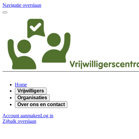
Navigatie overslaan
Home
Vrijwilligers
Organisaties
Over ons en contact
Account aanmaken
Log in
Zijbalk overslaan