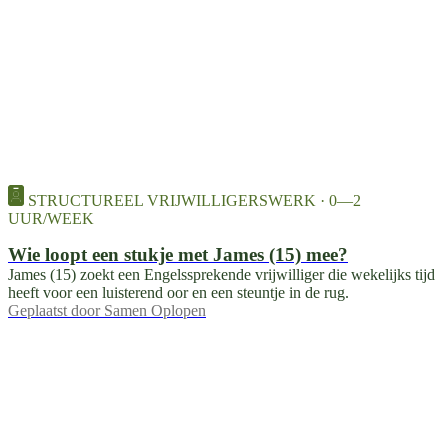
STRUCTUREEL VRIJWILLIGERSWERK · 0—2
UUR/WEEK
Wie loopt een stukje met James (15) mee?
James (15) zoekt een Engelssprekende vrijwilliger die wekelijks tijd
heeft voor een luisterend oor en een steuntje in de rug.
Geplaatst door
Samen Oplopen