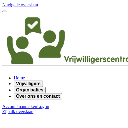
Navigatie overslaan
Home
Vrijwilligers
Organisaties
Over ons en contact
Account aanmaken
Log in
Zijbalk overslaan