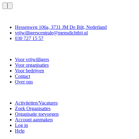
Contact
Hessenweg 106a, 3731 JM De Bilt, Nederland
vrijwilligerscentrale@mensdichtbij.nl
030 727 15 57
Vrijwilligerscentrale De Bilt
Voor vrijwilligers
Voor organisaties
Voor bedrijven
Contact
Over ons
Doe mee
Activiteiten/Vacatures
Zoek Organisaties
Organisatie toevoegen
Account aanmaken
Log in
Help