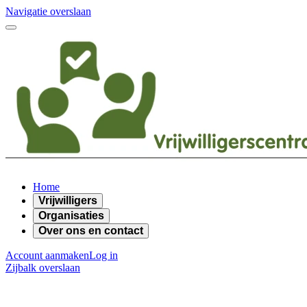
Navigatie overslaan
Home
Vrijwilligers
Organisaties
Over ons en contact
Account aanmaken
Log in
Zijbalk overslaan