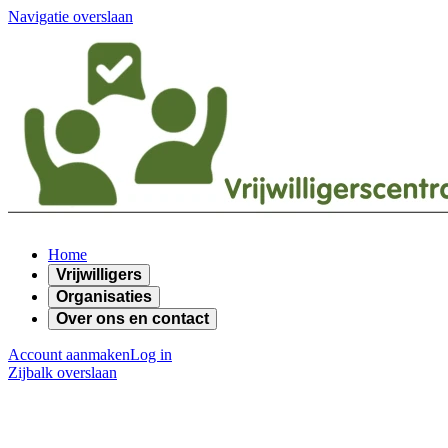
Navigatie overslaan
Home
Vrijwilligers
Organisaties
Over ons en contact
Account aanmaken
Log in
Zijbalk overslaan