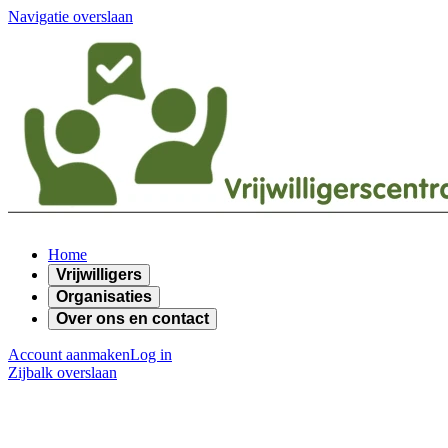
Navigatie overslaan
Home
Vrijwilligers
Organisaties
Over ons en contact
Account aanmaken
Log in
Zijbalk overslaan