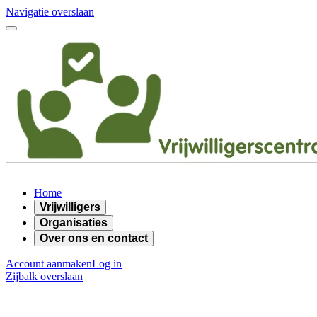
Navigatie overslaan
Home
Vrijwilligers
Organisaties
Over ons en contact
Account aanmaken
Log in
Zijbalk overslaan