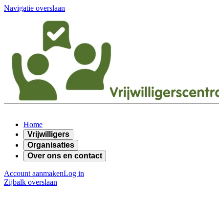
Navigatie overslaan
Home
Vrijwilligers
Organisaties
Over ons en contact
Account aanmaken
Log in
Zijbalk overslaan