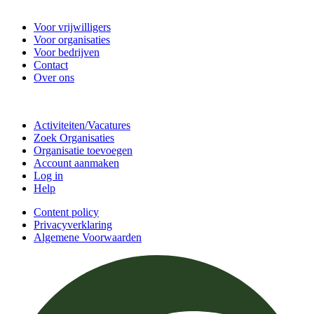
Vrijwilligerscentrale De Bilt
Voor vrijwilligers
Voor organisaties
Voor bedrijven
Contact
Over ons
Doe mee
Activiteiten/Vacatures
Zoek Organisaties
Organisatie toevoegen
Account aanmaken
Log in
Help
Content policy
Privacyverklaring
Algemene Voorwaarden