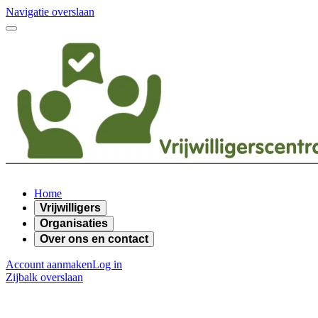
Navigatie overslaan
Home
Vrijwilligers
Organisaties
Over ons en contact
Account aanmaken
Log in
Zijbalk overslaan