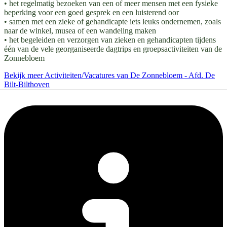
• het regelmatig bezoeken van een of meer mensen met een fysieke
beperking voor een goed gesprek en een luisterend oor
• samen met een zieke of gehandicapte iets leuks ondernemen, zoals
naar de winkel, musea of een wandeling maken
• het begeleiden en verzorgen van zieken en gehandicapten tijdens
één van de vele georganiseerde dagtrips en groepsactiviteiten van de
Zonnebloem
Bekijk meer Activiteiten/Vacatures van De Zonnebloem - Afd. De
Bilt-Bilthoven