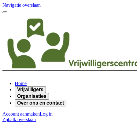
Navigatie overslaan
Home
Vrijwilligers
Organisaties
Over ons en contact
Account aanmaken
Log in
Zijbalk overslaan