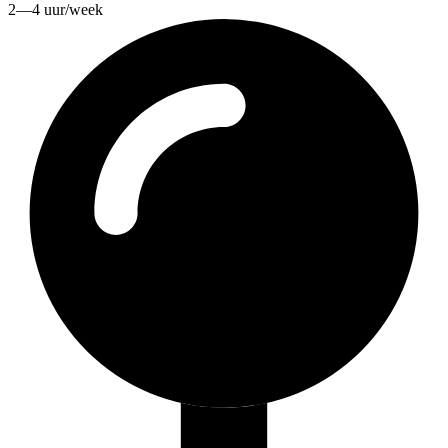
2—4 uur/week