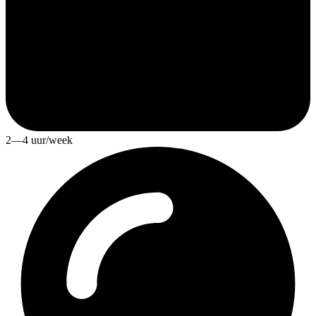
2—4 uur/week