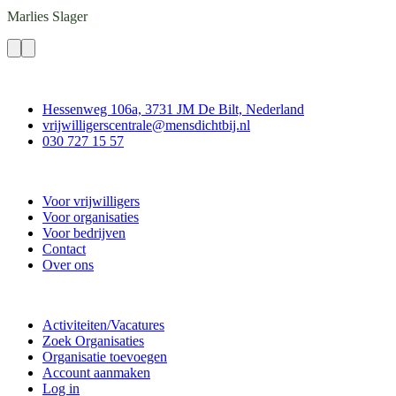
Marlies
Slager
Contact
Hessenweg 106a, 3731 JM De Bilt, Nederland
vrijwilligerscentrale@mensdichtbij.nl
030 727 15 57
Vrijwilligerscentrale De Bilt
Voor vrijwilligers
Voor organisaties
Voor bedrijven
Contact
Over ons
Doe mee
Activiteiten/Vacatures
Zoek Organisaties
Organisatie toevoegen
Account aanmaken
Log in