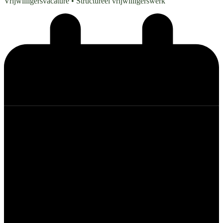
Vrijwilligersvacature
• Structureel vrijwilligerswerk