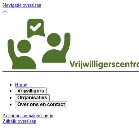
Navigatie overslaan
Home
Vrijwilligers
Organisaties
Over ons en contact
Account aanmaken
Log in
Zijbalk overslaan