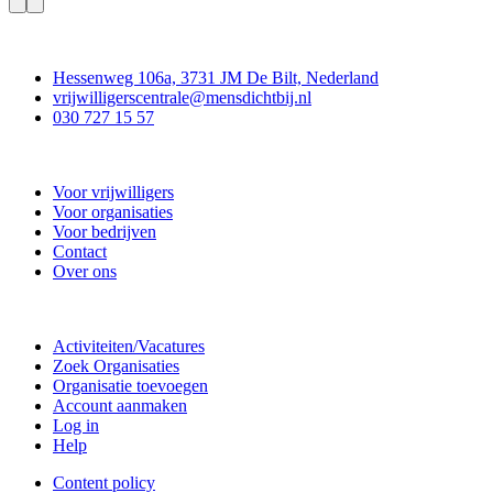
Contact
Hessenweg 106a, 3731 JM De Bilt, Nederland
vrijwilligerscentrale@mensdichtbij.nl
030 727 15 57
Vrijwilligerscentrale De Bilt
Voor vrijwilligers
Voor organisaties
Voor bedrijven
Contact
Over ons
Doe mee
Activiteiten/Vacatures
Zoek Organisaties
Organisatie toevoegen
Account aanmaken
Log in
Help
Content policy