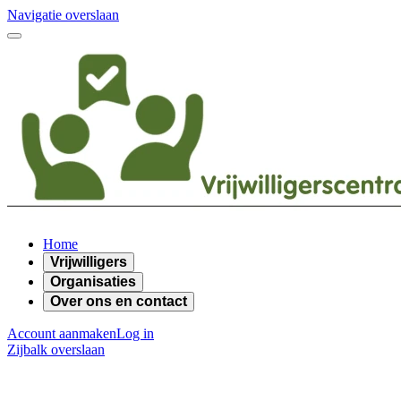
Navigatie overslaan
Home
Vrijwilligers
Organisaties
Over ons en contact
Account aanmaken
Log in
Zijbalk overslaan