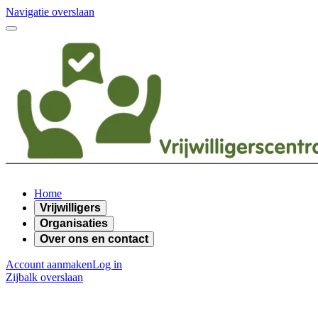
Navigatie overslaan
Home
Vrijwilligers
Organisaties
Over ons en contact
Account aanmaken
Log in
Zijbalk overslaan