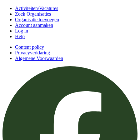
Activiteiten/Vacatures
Zoek Organisaties
Organisatie toevoegen
Account aanmaken
Log in
Help
Content policy
Privacyverklaring
Algemene Voorwaarden