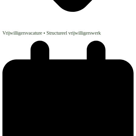
Vrijwilligersvacature
• Structureel vrijwilligerswerk