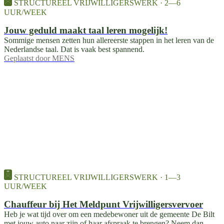
STRUCTUREEL VRIJWILLIGERSWERK · 2—6
UUR/WEEK
Jouw geduld maakt taal leren mogelijk!
Sommige mensen zetten hun allereerste stappen in het leren van de
Nederlandse taal. Dat is vaak best spannend.
Geplaatst door
MENS
STRUCTUREEL VRIJWILLIGERSWERK · 1—3
UUR/WEEK
Chauffeur bij Het Meldpunt Vrijwilligersvervoer
Heb je wat tijd over om een medebewoner uit de gemeente De Bilt
met jouw auto naar zijn of haar afspraak te brengen? Neem dan