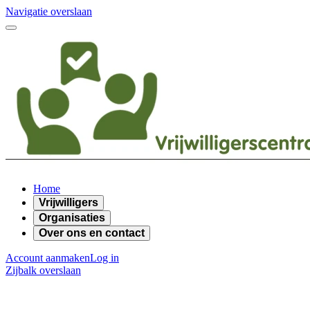
Navigatie overslaan
Home
Vrijwilligers
Organisaties
Over ons en contact
Account aanmaken
Log in
Zijbalk overslaan