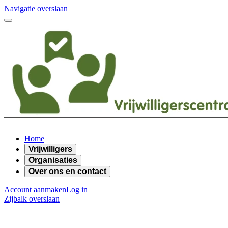
Navigatie overslaan
Home
Vrijwilligers
Organisaties
Over ons en contact
Account aanmaken
Log in
Zijbalk overslaan