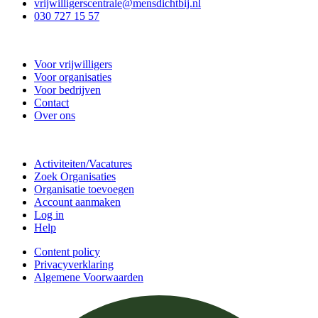
vrijwilligerscentrale@mensdichtbij.nl
030 727 15 57
Vrijwilligerscentrale De Bilt
Voor vrijwilligers
Voor organisaties
Voor bedrijven
Contact
Over ons
Doe mee
Activiteiten/Vacatures
Zoek Organisaties
Organisatie toevoegen
Account aanmaken
Log in
Help
Content policy
Privacyverklaring
Algemene Voorwaarden