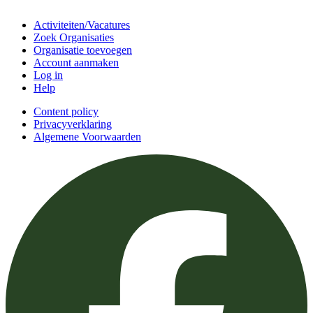
Doe mee
Activiteiten/Vacatures
Zoek Organisaties
Organisatie toevoegen
Account aanmaken
Log in
Help
Content policy
Privacyverklaring
Algemene Voorwaarden