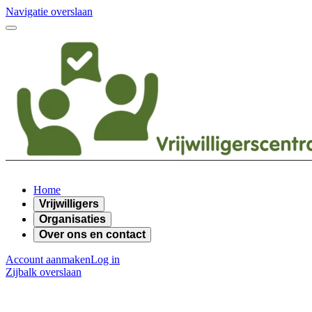
Navigatie overslaan
Home
Vrijwilligers
Organisaties
Over ons en contact
Account aanmaken
Log in
Zijbalk overslaan