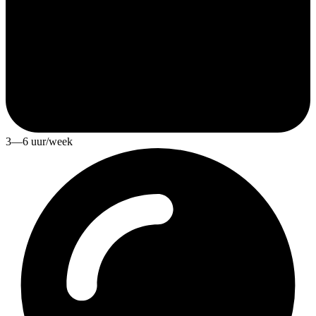
3—6 uur/week