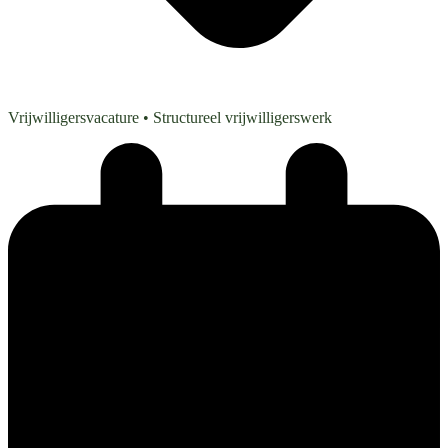
Vrijwilligersvacature
• Structureel vrijwilligerswerk