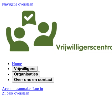
Navigatie overslaan
Home
Vrijwilligers
Organisaties
Over ons en contact
Account aanmaken
Log in
Zijbalk overslaan