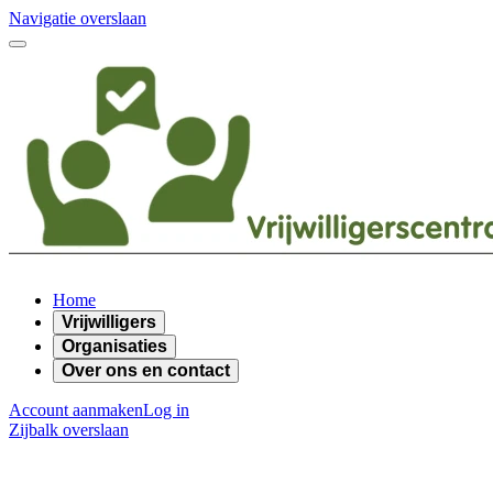
Navigatie overslaan
Home
Vrijwilligers
Organisaties
Over ons en contact
Account aanmaken
Log in
Zijbalk overslaan