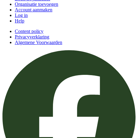
Organisatie toevoegen
Account aanmaken
Log in
Help
Content policy
Privacyverklaring
Algemene Voorwaarden