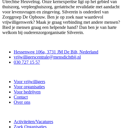
Utrechtse Heuvelrug. Onze kernexpertise ligt op het gebied van
thuiszorg, verpleeghuiszorg, geriatrische revalidatie met aandacht
voor levensvragen en zingeving. Silverein is onderdeel van
Zorggroep De Opbouw. Ben je op zoek naar waardevol
vrijwilligerswerk? Maak je graag verbinding met andere mensen?
Bied je mensen graag een helpende hand? Dan ben je van harte
welkom bij ouderenzorgorganisatie Silverein.
Contact
Hessenweg 106a, 3731 JM De Bilt, Nederland
vrijwilligerscentrale@mensdichtbij.nl
030 727 15 57
Vrijwilligerscentrale De Bilt
Voor vrijwilligers
Voor organisaties
Voor bedrijven
Contact
Over ons
Doe mee
Activiteiten/Vacatures
Zoek Organisaties