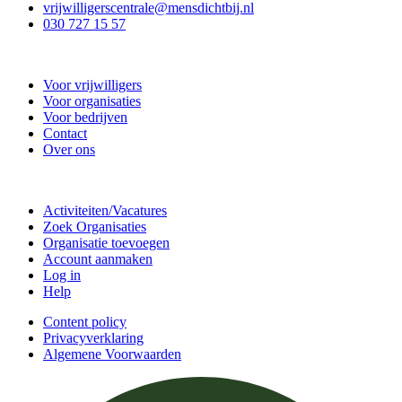
vrijwilligerscentrale@mensdichtbij.nl
030 727 15 57
Vrijwilligerscentrale De Bilt
Voor vrijwilligers
Voor organisaties
Voor bedrijven
Contact
Over ons
Doe mee
Activiteiten/Vacatures
Zoek Organisaties
Organisatie toevoegen
Account aanmaken
Log in
Help
Content policy
Privacyverklaring
Algemene Voorwaarden