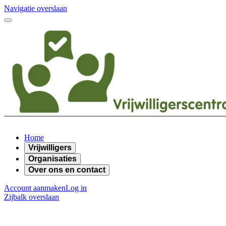
Navigatie overslaan
Home
Vrijwilligers
Organisaties
Over ons en contact
Account aanmaken
Log in
Zijbalk overslaan