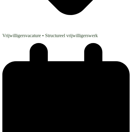
Vrijwilligersvacature
• Structureel vrijwilligerswerk