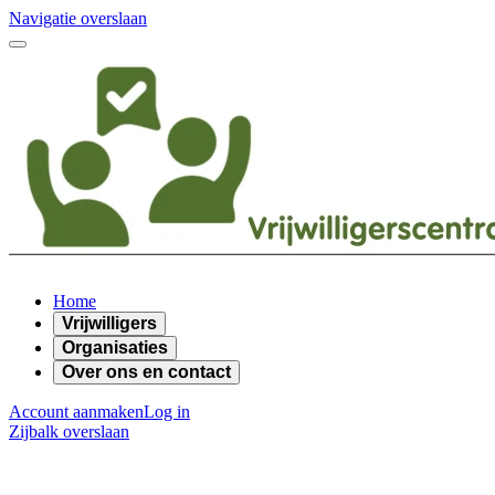
Navigatie overslaan
Home
Vrijwilligers
Organisaties
Over ons en contact
Account aanmaken
Log in
Zijbalk overslaan