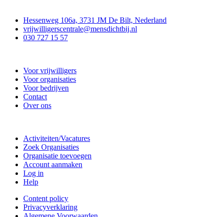
Contact
Hessenweg 106a, 3731 JM De Bilt, Nederland
vrijwilligerscentrale@mensdichtbij.nl
030 727 15 57
Vrijwilligerscentrale De Bilt
Voor vrijwilligers
Voor organisaties
Voor bedrijven
Contact
Over ons
Doe mee
Activiteiten/Vacatures
Zoek Organisaties
Organisatie toevoegen
Account aanmaken
Log in
Help
Content policy
Privacyverklaring
Algemene Voorwaarden