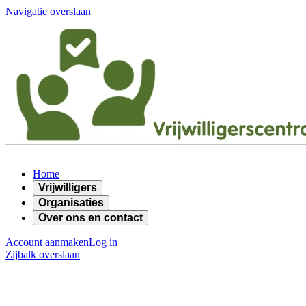
Navigatie overslaan
Home
Vrijwilligers
Organisaties
Over ons en contact
Account aanmaken
Log in
Zijbalk overslaan