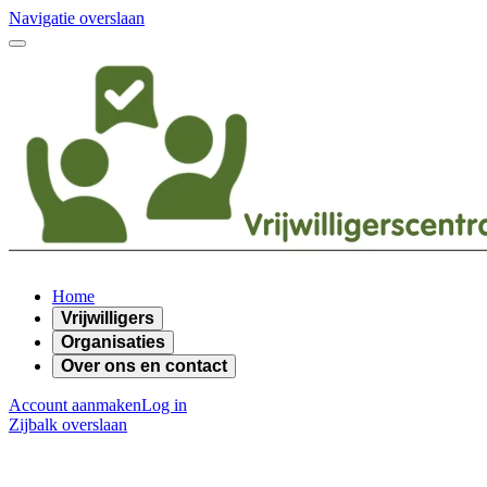
Navigatie overslaan
Home
Vrijwilligers
Organisaties
Over ons en contact
Account aanmaken
Log in
Zijbalk overslaan