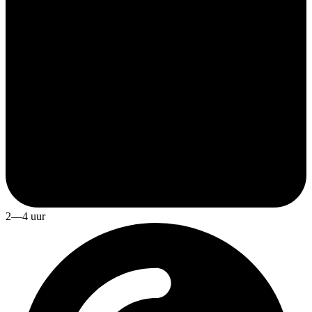
2—4 uur