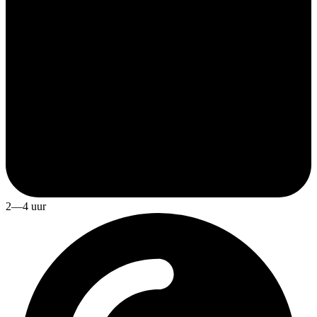
2—4 uur