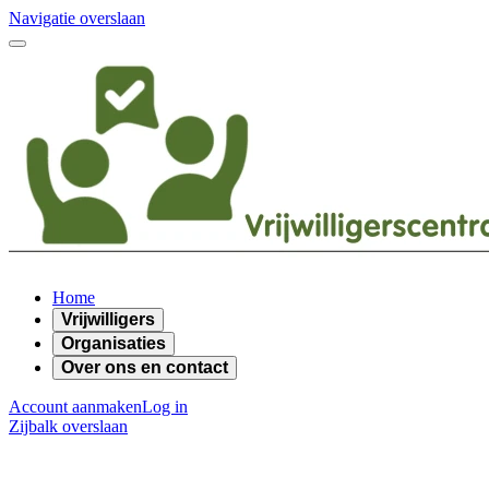
Navigatie overslaan
Home
Vrijwilligers
Organisaties
Over ons en contact
Account aanmaken
Log in
Zijbalk overslaan